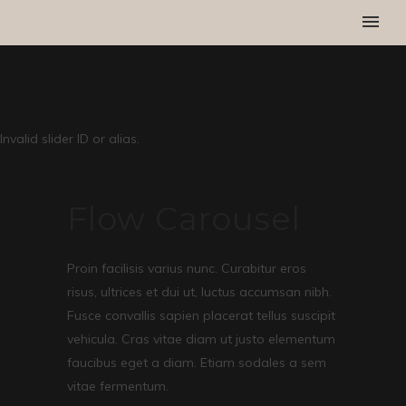
Invalid slider ID or alias.
Flow Carousel
Proin facilisis varius nunc. Curabitur eros
risus, ultrices et dui ut, luctus accumsan nibh.
Fusce convallis sapien placerat tellus suscipit
vehicula. Cras vitae diam ut justo elementum
faucibus eget a diam. Etiam sodales a sem
vitae fermentum.