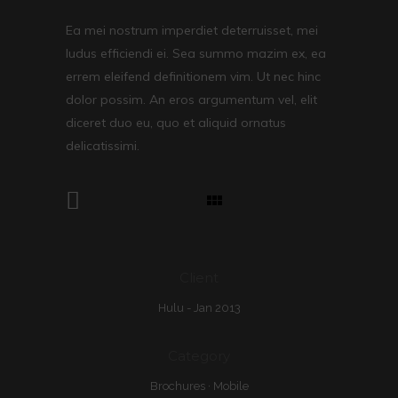
Ea mei nostrum imperdiet deterruisset, mei
ludus efficiendi ei. Sea summo mazim ex, ea
errem eleifend definitionem vim. Ut nec hinc
dolor possim. An eros argumentum vel, elit
diceret duo eu, quo et aliquid ornatus
delicatissimi.
Client
Hulu - Jan 2013
Category
Brochures
·
Mobile